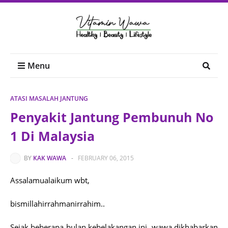
Menu
ATASI MASALAH JANTUNG
Penyakit Jantung Pembunuh No
1 Di Malaysia
BY
KAK WAWA
-
FEBRUARY 06, 2015
Assalamualaikum wbt,
bismillahirrahmanirrahim..
Sejak beberapa bulan kebelakangan ini, wawa dikhabarkan