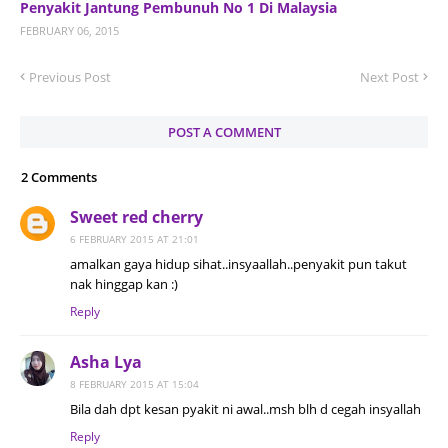
Penyakit Jantung Pembunuh No 1 Di Malaysia
FEBRUARY 06, 2015
Previous Post
Next Post
POST A COMMENT
2 Comments
Sweet red cherry
6 FEBRUARY 2015 AT 21:01
amalkan gaya hidup sihat..insyaallah..penyakit pun takut
nak hinggap kan :)
Reply
Asha Lya
8 FEBRUARY 2015 AT 15:04
Bila dah dpt kesan pyakit ni awal..msh blh d cegah insyallah
Reply