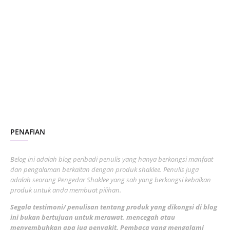
January 2024
5
October 2023
2
July 2023
7
June 2023
1
November 2022
1
October 2022
4
August 2022
2
PENAFIAN
July 2022
3
June 2022
1
Belog ini adalah blog peribadi penulis yang hanya berkongsi manfaat
May 2022
dan pengalaman berkaitan dengan produk shaklee. Penulis juga
3
adalah seorang Pengedar Shaklee yang sah yang berkongsi kebaikan
March 2022
3
produk untuk anda membuat pilihan.
February 2022
5
Segala testimoni/ penulisan tentang produk yang dikongsi di blog
ini bukan bertujuan untuk merawat, mencegah atau
January 2022
1
menyembuhkan apa jua penyakit. Pembaca yang mengalami