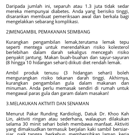
Daripada jumlah ini, separuh atau 1.3 juta tidak sedar
mereka mempunyai diabetes. Anda yang berisiko tinggi,
disarankan membuat pemeriksaan awal dan berkala bagi
mengelakkan sebarang komplikasi.
2)MENGAMBIL PEMAKANAN SEIMBANG
Kurangkan pengambilan lemak,terutama lemak tepu
seperti mentega untuk merendahkan risiko kolesterol
berlebihan dalam darah sekaligus mencegah risiko
penyakit jantung. Makan buah-buahan dan sayur-sayuran
(8 hingga 10 hidangan sehari) diikuti diet rendah lemak.
Ambil produk tenusu (3 hidangan sehari) boleh
mengurangkan risiko tekanan darah tinggi. Akhirnya,
kurangkan pengambilan gula dalam makanan dan
minuman. Anda perlu memasak sendiri di rumah untuk
mengawal paras gula dan garam dalam masakan!
3.MELAKUKAN AKTIVITI DAN SENAMAN
Menurut Pakar Runding Kardiologi, Datuk Dr. Khoo Kah
Lin, aktiviti ringan atau sederhana, walaupun dilakukan
selama 30 minit sehari boleh membawa manfaat. Aktiviti
yang dimaksudkan termasuk berjalan kaki sambil bersiar-
siar, naik tangga, berkebun, membersihkan laman, kerja