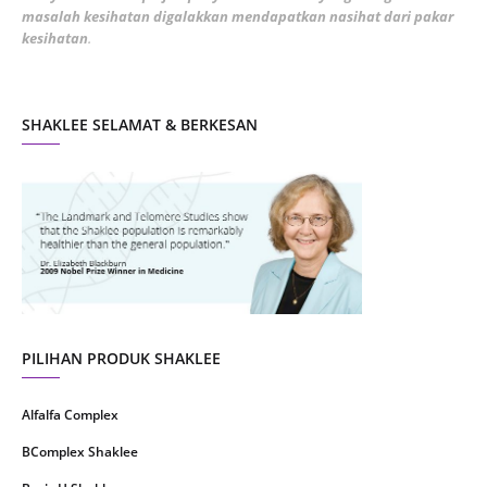
masalah kesihatan digalakkan mendapatkan nasihat dari pakar
December 2021
3
kesihatan
.
November 2021
1
October 2021
5
SHAKLEE SELAMAT & BERKESAN
September 2021
10
August 2021
4
July 2021
22
June 2021
14
May 2021
1
April 2021
2
March 2021
5
PILIHAN PRODUK SHAKLEE
February 2021
4
Alfalfa Complex
January 2021
4
BComplex Shaklee
December 2020
13