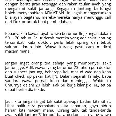
dengan berita jiran tetangga dan rakan taulan ayah yang
mengalami sakit jantung. Kegagalan jantung berfungsi
boleh menyebabkan KEMATIAN. Ini agak menggerunkan
bila ayah bagitahu, mereka-mereka hanya menunggu call
dari Doktor untuk buat pembedahan.
Kebanyakan kawan ayah wawa berumur lingkungan dalam
50 ~ 70 tahun. Salur darah mereka yang ada sakit jantung
tersumbat. Kata doktor, perlu letak spring dan tebuk
saluran darah lain. Wawa kurang pasti cara medical
macam mana..
Jangan ingat orang tua sahaja yang mempunyai sakit
jantung ye. Adik wawa yang berumur 23 tahun pun doktor
dah suspect jantung, beberapa kali masud wad dan kena
buat check up pakar kat IJN. Dalam sejarah family, bapa
saudara wawa pernah kena dan meninggal. Waktu tu
umurnya dalam 20 lebih, Pak Su kerja kilang di KL, tetiba
dapat berita dia takde.
Jadi, kita jangan ingat tak sakit apa-apa badan kita sihat.
Lihat balik cara pemakanan kita seharian, gaya hidup
harian kita macam mana. Korang tahu tak tanda-tanda
awal sakit jantung?? Jemput baca perkongsian yang wawa