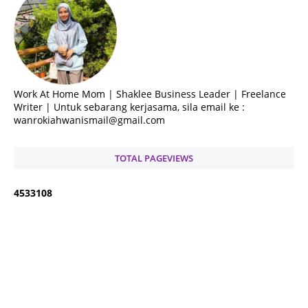
Work At Home Mom | Shaklee Business Leader | Freelance
Writer | Untuk sebarang kerjasama, sila email ke :
wanrokiahwanismail@gmail.com
TOTAL PAGEVIEWS
4
5
3
3
1
0
8