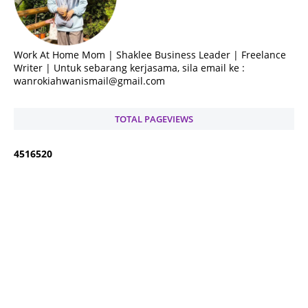
Work At Home Mom | Shaklee Business Leader | Freelance
Writer | Untuk sebarang kerjasama, sila email ke :
wanrokiahwanismail@gmail.com
TOTAL PAGEVIEWS
4
5
1
6
5
2
0