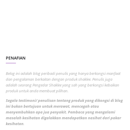
July 2023
7
June 2023
1
November 2022
1
October 2022
4
August 2022
2
PENAFIAN
July 2022
3
June 2022
1
Belog ini adalah blog peribadi penulis yang hanya berkongsi manfaat
May 2022
dan pengalaman berkaitan dengan produk shaklee. Penulis juga
3
adalah seorang Pengedar Shaklee yang sah yang berkongsi kebaikan
March 2022
3
produk untuk anda membuat pilihan.
February 2022
5
Segala testimoni/ penulisan tentang produk yang dikongsi di blog
ini bukan bertujuan untuk merawat, mencegah atau
January 2022
1
menyembuhkan apa jua penyakit. Pembaca yang mengalami
masalah kesihatan digalakkan mendapatkan nasihat dari pakar
December 2021
3
kesihatan
.
November 2021
1