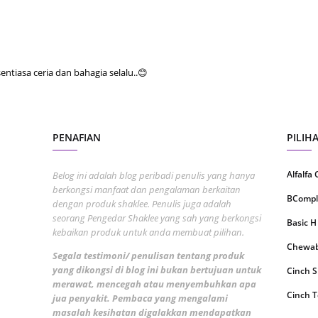
August
July 20
May 20
tiasa ceria dan bahagia selalu..😊
April 2
March 
Februa
PENAFIAN
PILIH
Januar
Alfalfa
Belog ini adalah blog peribadi penulis yang hanya
Decemb
berkongsi manfaat dan pengalaman berkaitan
BCompl
dengan produk shaklee. Penulis juga adalah
Novemb
seorang Pengedar Shaklee yang sah yang berkongsi
Basic H
Octobe
kebaikan produk untuk anda membuat pilihan.
Chewabl
Septem
Segala testimoni/ penulisan tentang produk
yang dikongsi di blog ini bukan bertujuan untuk
Cinch 
August
merawat, mencegah atau menyembuhkan apa
Cinch T
jua penyakit. Pembaca yang mengalami
July 20
masalah kesihatan digalakkan mendapatkan