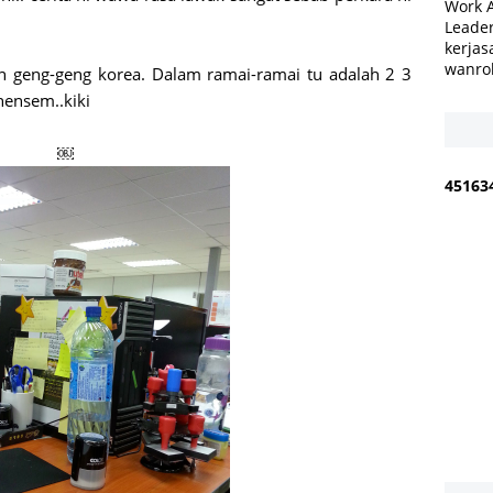
Work 
Leader
kerjas
wanro
n geng-geng korea. Dalam ramai-ramai tu adalah 2 3
hensem..kiki
￼
4
5
1
6
3