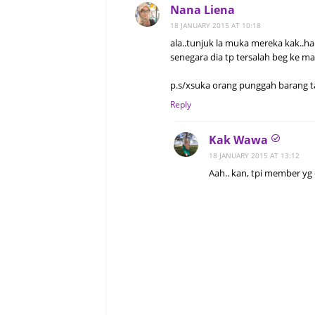
Nana Liena
18 JANUARY 2015 AT 10:18
ala..tunjuk la muka mereka kak..h
senegara dia tp tersalah beg ke m
p.s/xsuka orang punggah barang ta
Reply
Kak Wawa
18 JANUARY 2015 AT 13:12
Aah.. kan, tpi member yg d