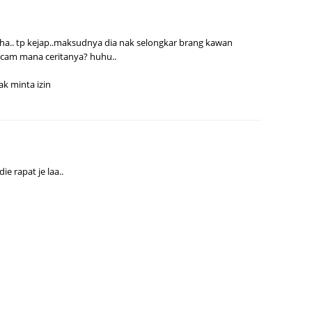
Septem
August
aha.. tp kejap..maksudnya dia nak selongkar brang kawan
acam mana ceritanya? huhu..
July 20
k minta izin
June 2
May 20
April 2
March 
ie rapat je laa..
Februa
Januar
Decemb
Novemb
Octobe
Septem