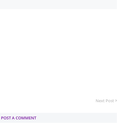
June 2
Novemb
Octobe
August
July 20
June 2
May 20
March 
Februa
Next Post
Januar
Decemb
POST A COMMENT
Novemb
Octobe