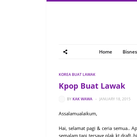
Home
Bisnes
KOREA BUAT LAWAK
Kpop Buat Lawak
BY
KAK WAWA
-
JANUARY 18, 2015
Assalamualaikum,
Hai, selamat pagi & ceria semua.. Apa
semalam tapi tersave plak kt draft..h