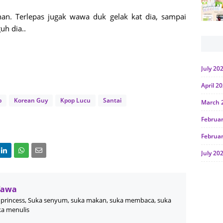
han. Terlepas jugak wawa duk gelak kat dia, sampai
uh dia..
July 20
April 2
p
Korean Guy
Kpop Lucu
Santai
March 
Februa
Februa
July 20
June 2
Januar
Wawa
princess, Suka senyum, suka makan, suka membaca, suka
Octobe
ka menulis
July 20