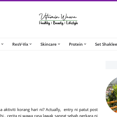
ResV-Vix
Skincare
Protein
Set Shakle
 aktiviti korang hari ni? Actually, entry ni patut post
ihi.. cerita ni wawa rasa lawak sangat sebab perkara ni