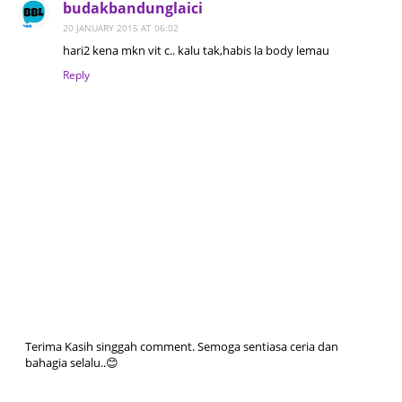
budakbandunglaici
20 JANUARY 2015 AT 06:02
hari2 kena mkn vit c.. kalu tak,habis la body lemau
Reply
Terima Kasih singgah comment. Semoga sentiasa ceria dan
bahagia selalu..😊