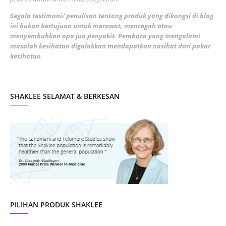
February 2022
5
Segala testimoni/ penulisan tentang produk yang dikongsi di blog
ini bukan bertujuan untuk merawat, mencegah atau
January 2022
1
menyembuhkan apa jua penyakit. Pembaca yang mengalami
masalah kesihatan digalakkan mendapatkan nasihat dari pakar
December 2021
3
kesihatan
.
November 2021
1
October 2021
5
SHAKLEE SELAMAT & BERKESAN
September 2021
10
August 2021
4
July 2021
22
June 2021
14
May 2021
1
April 2021
2
March 2021
5
PILIHAN PRODUK SHAKLEE
February 2021
4