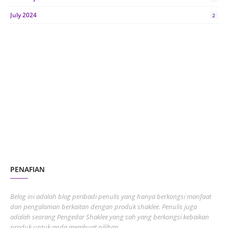
July 2024
2
June 2024
1
January 2024
5
October 2023
2
July 2023
7
June 2023
1
November 2022
1
October 2022
4
August 2022
2
PENAFIAN
July 2022
3
June 2022
1
Belog ini adalah blog peribadi penulis yang hanya berkongsi manfaat
May 2022
dan pengalaman berkaitan dengan produk shaklee. Penulis juga
3
adalah seorang Pengedar Shaklee yang sah yang berkongsi kebaikan
March 2022
3
produk untuk anda membuat pilihan.