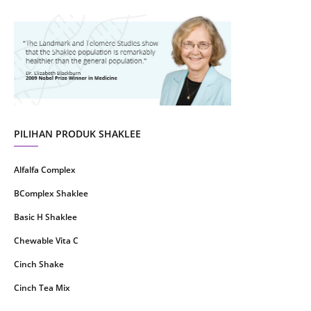
August 2021
4
July 2021
22
June 2021
14
May 2021
1
April 2021
2
March 2021
5
PILIHAN PRODUK SHAKLEE
February 2021
4
Alfalfa Complex
January 2021
4
BComplex Shaklee
December 2020
13
Basic H Shaklee
November 2020
8
Chewable Vita C
October 2020
16
Cinch Shake
September 2020
9
Cinch Tea Mix
August 2020
6