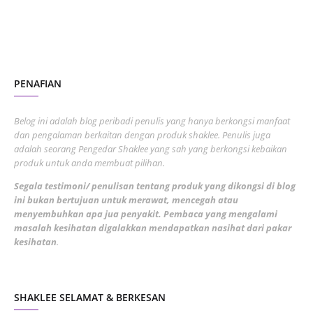
November 2022
1
October 2022
4
August 2022
2
PENAFIAN
July 2022
3
June 2022
1
Belog ini adalah blog peribadi penulis yang hanya berkongsi manfaat
May 2022
dan pengalaman berkaitan dengan produk shaklee. Penulis juga
3
adalah seorang Pengedar Shaklee yang sah yang berkongsi kebaikan
March 2022
3
produk untuk anda membuat pilihan.
February 2022
5
Segala testimoni/ penulisan tentang produk yang dikongsi di blog
ini bukan bertujuan untuk merawat, mencegah atau
January 2022
1
menyembuhkan apa jua penyakit. Pembaca yang mengalami
masalah kesihatan digalakkan mendapatkan nasihat dari pakar
December 2021
3
kesihatan
.
November 2021
1
October 2021
5
SHAKLEE SELAMAT & BERKESAN
September 2021
10