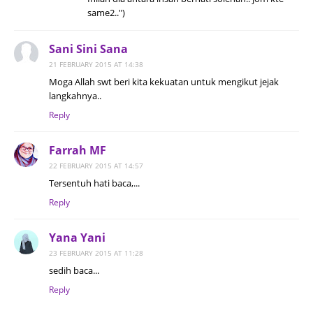
same2..")
Sani Sini Sana
21 FEBRUARY 2015 AT 14:38
Moga Allah swt beri kita kekuatan untuk mengikut jejak
langkahnya..
Reply
Farrah MF
22 FEBRUARY 2015 AT 14:57
Tersentuh hati baca,...
Reply
Yana Yani
23 FEBRUARY 2015 AT 11:28
sedih baca...
Reply