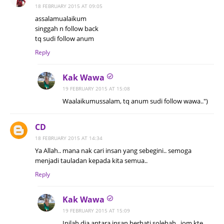
18 FEBRUARY 2015 AT 09:05
assalamualaikum
singgah n follow back
tq sudi follow anum
Reply
Kak Wawa
19 FEBRUARY 2015 AT 15:08
Waalaikumussalam, tq anum sudi follow wawa..")
CD
18 FEBRUARY 2015 AT 14:34
Ya Allah.. mana nak cari insan yang sebegini.. semoga
menjadi tauladan kepada kita semua..
Reply
Kak Wawa
19 FEBRUARY 2015 AT 15:09
Inilah dia antara insan berhati solehah.. jom kte